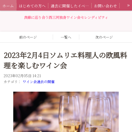
»
ホーム
はじめての方へ
過去に開催したイベント情報
お問い合わせ
セレンディピティとは
特定商取引法に基づく表記
ワイン会ブログ
良縁に巡り合う西三河独身ワイン会セレンディピティ
前のページ
一覧へ
次のページ
2023年2月4日ソムリエ料理人の欧風料
理を楽しむワイン会
2023年02月05日 14:21
カテゴリ：
ワイン会過去の開催