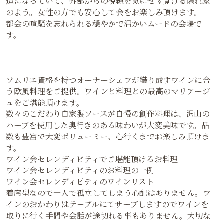
造になっていて、外部からの視線を気にせず寛げる隠れ家
のよう。女性の方でも安心して会をお楽しみ頂けます。
都会の喧騒を忘れられる穏やかで温かいムードの会場で
す。
ソムリエ資格を持つオーナーシェフが織り成すワインに合
う欧風料理をご提供。ワインと料理との最高のマリアージ
ュをご堪能頂けます。
数々のこだわり自家製ソースが自慢の創作料理は、沢山の
ハーブを使用した奥行きのある味わいが大変美味です。品
数も豊富で大変ボリューミー、心行くまでお楽しみ頂けま
す。
ワイン会セレンディピティでご堪能頂けるお料理
ワイン会セレンディピティのお料理の一例
ワイン会セレンディピティのワインリスト
着席型なので一人で孤立してしまう心配はありません。ワ
インのおかわりはテーブルにてサーブしますのでワインを
取りに行く手間や会話が途切れる事もありません。大切な