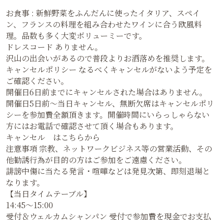
お食事 : 新鮮野菜をふんだんに使ったイタリア、スペイ
ン、フランスの料理を組み合わせたワインに合う欧風料
理。品数も多く大変ボリューミーです。
ドレスコード ありません。
沢山の出会いがあるので普段よりお洒落めを推奨します。
キャンセルポリシー なるべくキャンセルがないよう予定を
ご確認ください。
開催日6日前までにキャンセルされた場合はありません。
開催日5日前〜当日キャンセル、無断欠席はキャンセルポリ
シーを参加費全額頂きます。開催時間にいらっしゃらない
方にはお電話で確認させて頂く場合もあります。
キャンセル はこちらから
注意事項 宗教、ネットワークビジネス等の営業活動、その
他勧誘行為が目的の方はご参加をご遠慮ください。
誹謗中傷に当たる発言・喧嘩などは発見次第、即刻退場と
なります。
【当日タイムテーブル】
14:45～15:00
受付＆ウェルカムシャンパン 受付で参加費を現金でお支払