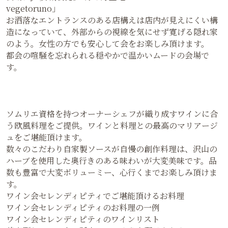
vegetoruno」
お洒落なエントランスのある店構えは店内が見えにくい構
造になっていて、外部からの視線を気にせず寛げる隠れ家
のよう。女性の方でも安心して会をお楽しみ頂けます。
都会の喧騒を忘れられる穏やかで温かいムードの会場で
す。
ソムリエ資格を持つオーナーシェフが織り成すワインに合
う欧風料理をご提供。ワインと料理との最高のマリアージ
ュをご堪能頂けます。
数々のこだわり自家製ソースが自慢の創作料理は、沢山の
ハーブを使用した奥行きのある味わいが大変美味です。品
数も豊富で大変ボリューミー、心行くまでお楽しみ頂けま
す。
ワイン会セレンディピティでご堪能頂けるお料理
ワイン会セレンディピティのお料理の一例
ワイン会セレンディピティのワインリスト