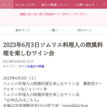
»
ホーム
はじめての方へ
過去に開催したイベント情報
お問い合わせ
セレンディピティとは
特定商取引法に基づく表記
ワイン会ブログ
良縁に巡り合う西三河独身ワイン会セレンディピティ
前のページ
一覧へ
次のページ
2023年6月3日ソムリエ料理人の欧風料
理を楽しむワイン会
2023年06月04日 13:13
カテゴリ：
ワイン会過去の開催
2023年6月3日（土）
ソムリエ料理人の欧風料理を楽しむワイン会 着席型テー
ブルサーブ&シャンパン🥂
ソムリエ料理人の欧風料理を楽しむワイン会
『お申込みはこちら』
会場はJR安城駅徒歩1分の好立地「wine&kitchen