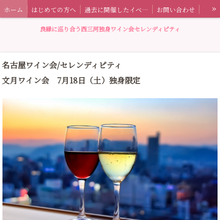
»
ホーム
はじめての方へ
過去に開催したイベント情報
お問い合わせ
セレンディピティとは
特定商取引法に基づく表記
ワイン会ブログ
良縁に巡り合う西三河独身ワイン会セレンディピティ
名古屋ワイン会/セレンディピティ
文月ワイン会 7月18日（土）独身限定