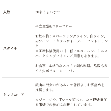
人数
20名くらいまで
半立食型&フリーフロー
お飲み物 : スパークリングワイン、白ワイン、
赤ワイン・ミネラルウォーター・ソフトドリン
ク
スタイル
※国産林檎使用の甘口低アルコールシードルス
パークリングワインのご用意もあります。
お食事 : 本格的なスペイン創作料理。品数も多
く大変ボリューミーです。
沢山の出会いがあるので普段よりお洒落めを
推奨します。
ドレスコード
※ジャージや、Tシャツ短パン、など軽装過ぎ
る服装での参加はお断りしています。