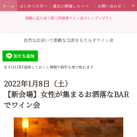
»
ホーム
はじめての方へ
過去に開催したイベント情報
お問い合わせ
セレンディピティとは
特定商取引法に基づく表記
ワイン会ブログ
良縁に巡り合う西三河独身ワイン会セレンディピティ
自然な出会いで素敵な交流をもたらすワイン会
まずはLINE登録しておくと情報や割引も受け取れます
2022年1月8日（土）
【新会場】女性が集まるお洒落なBAR
でワイン会