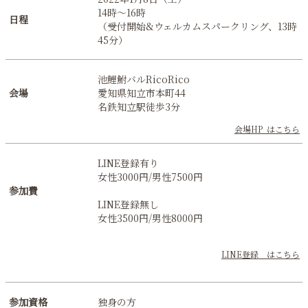
14時〜16時
日程
（受付開始&ウェルカムスパークリング、13時
45分）
池鯉鮒バルRicoRico
会場
愛知県知立市本町44
名鉄知立駅徒歩3分
会場HP はこちら
LINE登録有り
女性3000円/男性7500円
参加費
LINE登録無し
女性3500円/男性8000円
LINE登録 はこちら
参加資格
独身の方