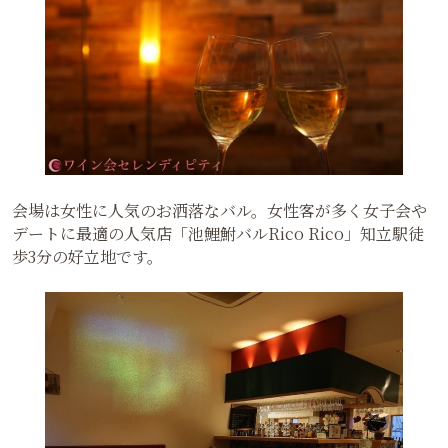
会場は女性に人気のお洒落なバル。女性客が多く女子会や
デートに最適の人気店「池鯉鮒バルRico Rico」知立駅徒
歩3分の好立地です。